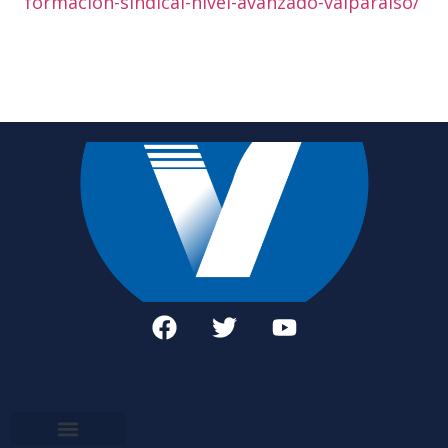
formacion-sindical-nivel-avanzado-valparaiso/