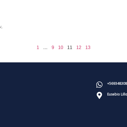
v,
1
…
9
10
11
12
13
+569348308
Eusebio Lill