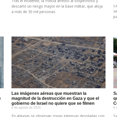
Tras el incidente, la Policía arrestó al sospechoso y
La
descartó un riesgo mayor en la base militar, que aloja
se
a más de 30 mil personas.
pa
Las imágenes aéreas que muestran la
S
e
magnitud de la destrucción en Gaza y que el
q
gobierno de Israel no quiere que se filmen
C
6 de agosto de 2025
6 
En algunas se observan zonas extensas desoladas con
S