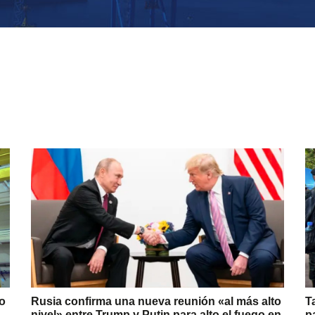
do
Rusia confirma una nueva reunión «al más alto
T
nivel» entre Trump y Putin para alto el fuego en
p