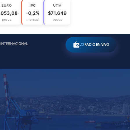
EURO
IPC
UTM
1053,08
-0.2%
$71.649
pesos
mensual
pesos
INTERNACIONAL
RADIO EN VIVO