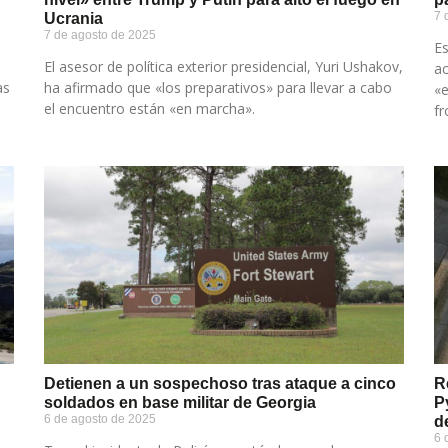
7 
Ucrania
7 de agosto de 2025
Es
o
El asesor de política exterior presidencial, Yuri Ushakov,
ac
as
ha afirmado que «los preparativos» para llevar a cabo
«e
el encuentro están «en marcha».
fr
Detienen a un sospechoso tras ataque a cinco
R
soldados en base militar de Georgia
P
6 de agosto de 2025
d
6 