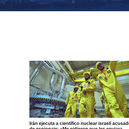
Irán ejecuta a científico nuclear israelí acusa
de espionaje: «Me pidieron que les enviara