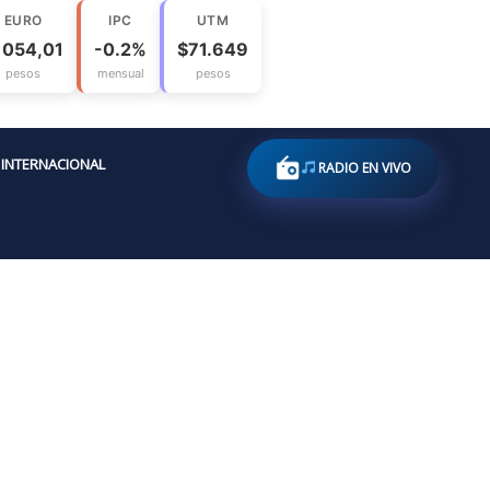
EURO
IPC
UTM
1054,01
-0.2%
$71.649
pesos
mensual
pesos
INTERNACIONAL
RADIO EN VIVO