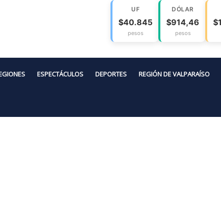
UF
DÓLAR
$40.845
$914,46
$
pesos
pesos
EGIONES
ESPECTÁCULOS
DEPORTES
REGIÓN DE VALPARAÍSO