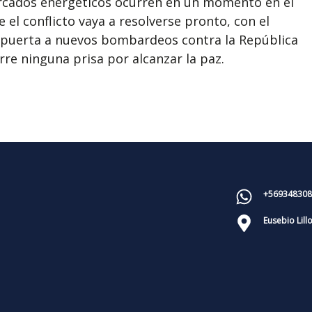
rcados energéticos ocurren en un momento en el
 el conflicto vaya a resolverse pronto, con el
la puerta a nuevos bombardeos contra la República
rre ninguna prisa por alcanzar la paz.
+569348308
Eusebio Lill