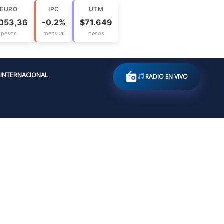
EURO
IPC
UTM
053,36
-0.2%
$71.649
pesos
mensual
pesos
INTERNACIONAL
RADIO EN VIVO