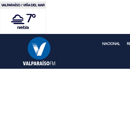
VALPARAÍSO / VIÑA DEL MAR
7°
niebla
NACIONAL
R