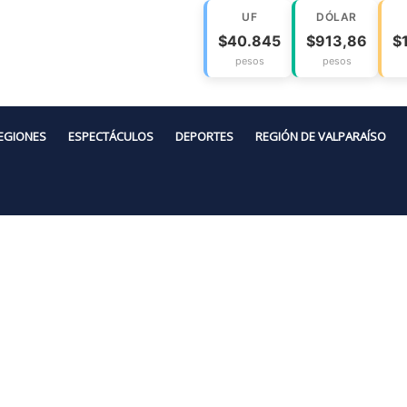
UF
DÓLAR
$40.845
$913,86
$
pesos
pesos
EGIONES
ESPECTÁCULOS
DEPORTES
REGIÓN DE VALPARAÍSO