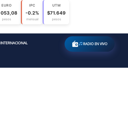
EURO
IPC
UTM
1053,08
-0.2%
$71.649
pesos
mensual
pesos
INTERNACIONAL
RADIO EN VIVO