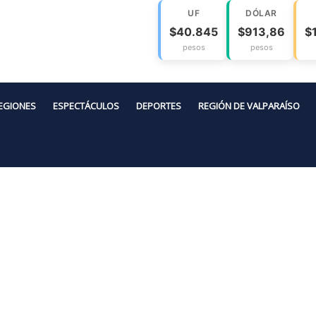
UF
DÓLAR
$40.845
$913,86
$
pesos
pesos
EGIONES
ESPECTÁCULOS
DEPORTES
REGIÓN DE VALPARAÍSO