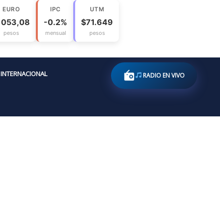
EURO
IPC
UTM
1053,08
-0.2%
$71.649
pesos
mensual
pesos
INTERNACIONAL
RADIO EN VIVO