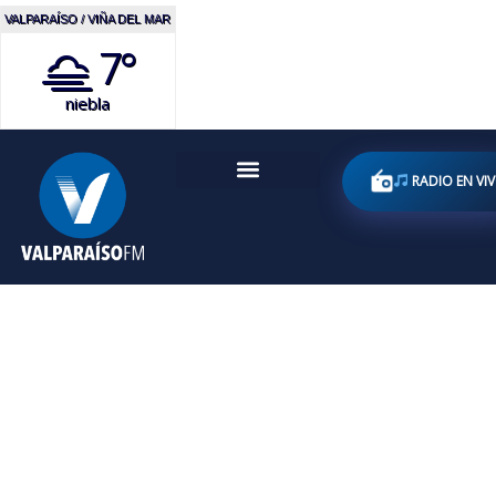
VALPARAÍSO / VIÑA DEL MAR
7°
niebla
RADIO EN VI