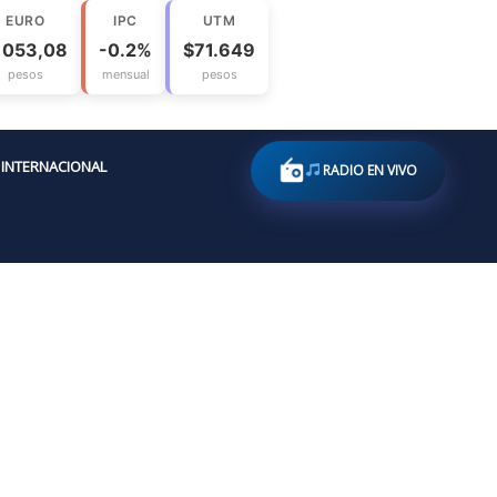
EURO
IPC
UTM
1053,08
-0.2%
$71.649
pesos
mensual
pesos
INTERNACIONAL
RADIO EN VIVO