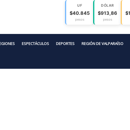
UF
DÓLAR
$40.845
$913,86
$
pesos
pesos
EGIONES
ESPECTÁCULOS
DEPORTES
REGIÓN DE VALPARAÍSO