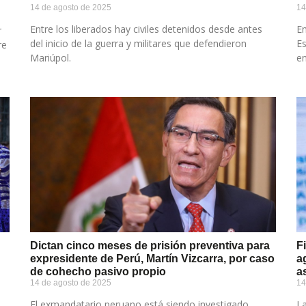
14 de agosto de 2025
14
Entre los liberados hay civiles detenidos desde antes
En
r
del inicio de la guerra y militares que defendieron
Es
re
Mariúpol.
en
Dictan cinco meses de prisión preventiva para
F
expresidente de Perú, Martín Vizcarra, por caso
a
de cohecho pasivo propio
a
14 de agosto de 2025
14
El exmandatario peruano está siendo investigado
La