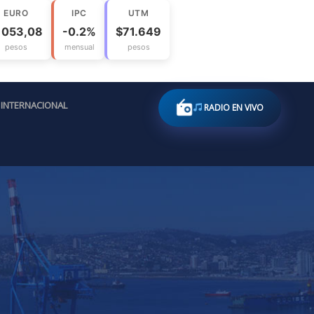
EURO
IPC
UTM
1053,08
-0.2%
$71.649
pesos
mensual
pesos
INTERNACIONAL
RADIO EN VIVO