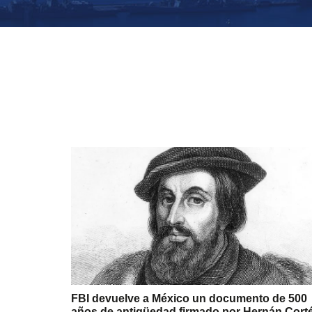
FBI devuelve a México un documento de 500
años de antigüedad firmado por Hernán Cort