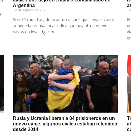
Argentina
a
14 de agosto de 2025
14
a
Son 87 muertos, de acuerdo al juez que lleva el caso,
El
aunque la prensa local indica que hay otros nueve
qu
e
casos en investigación.
vi
a
en
Rusia y Ucrania liberan a 84 prisioneros en un
T
nuevo canje: algunos civiles estaban retenidos
a
desde 2014
c