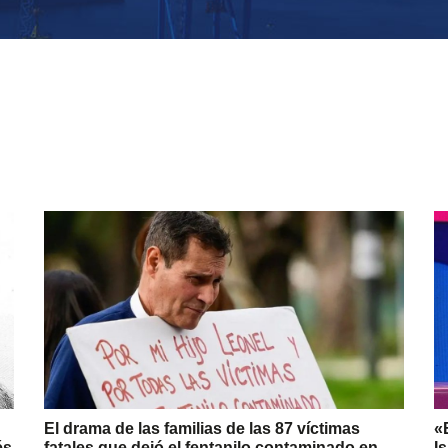
El drama de las familias de las 87 víctimas
«
és
fatales que dejó el fentanilo contaminado en
I