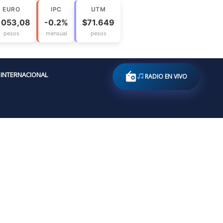
EURO
IPC
UTM
1053,08
-0.2%
$71.649
pesos
mensual
pesos
INTERNACIONAL
RADIO EN VIVO