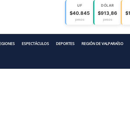
UF
DÓLAR
$40.845
$913,86
$
pesos
pesos
EGIONES
ESPECTÁCULOS
DEPORTES
REGIÓN DE VALPARAÍSO