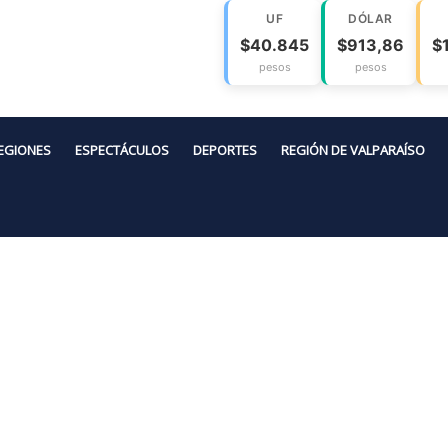
UF
DÓLAR
$40.845
$913,86
$
pesos
pesos
EGIONES
ESPECTÁCULOS
DEPORTES
REGIÓN DE VALPARAÍSO