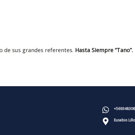
no de sus grandes referentes.
Hasta Siempre “Tano”.
+569348308
Eusebio Lill