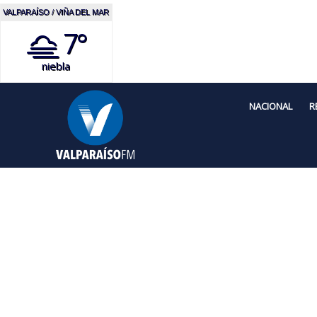
VALPARAÍSO / VIÑA DEL MAR
7°
niebla
NACIONAL
R