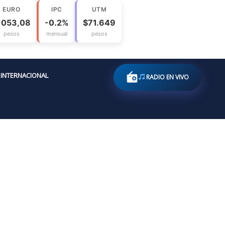
EURO
IPC
UTM
1053,08
-0.2%
$71.649
pesos
mensual
pesos
INTERNACIONAL
RADIO EN VIVO